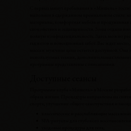
С первых минут пребывания в «Мишель» гости 
выполнен в сдержанном премиальном стиле: мя
материалы, комфортная мебель и продуманная а
спокойствия и защищенности. Зоны отдыха изол
полную конфиденциальность. Здесь можно рассл
гаджетов и повседневных забот. Вас ждет место,
массаж мужчине цена остается доступной. Она 
используемых техник, дополнительных элементов
программы представлены с описаниями.
Доступные сеансы
Программы клуба «Мишель» в Москве разработ
образа жизни. Процедуры направлены на снят
спорта, улучшение общего самочувствия и эмоц
классические и расслабляющие массажны
SPA‑ритуалы для глубокого восстановлени
уходовые процедуры для тела;