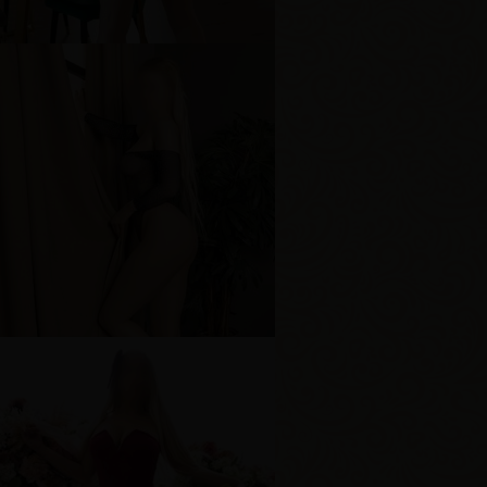
рудь
2-й
арвара
озраст
19
ост
167 см
ес
59 кг
рудь
2-й