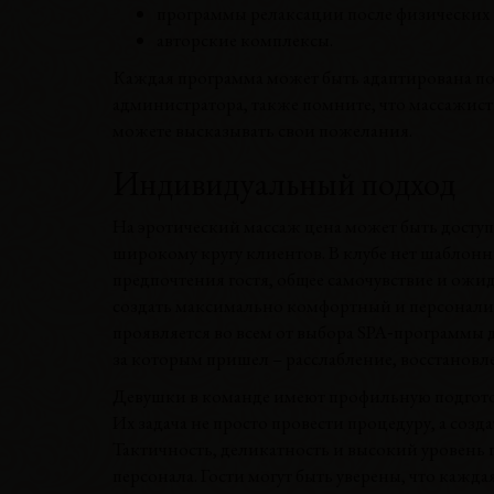
программы релаксации после физических 
авторские комплексы.
Каждая программа может быть адаптирована под
администратора, также помните, что массажист
можете высказывать свои пожелания.
Индивидуальный подход
На эротический массаж цена может быть досту
широкому кругу клиентов. В клубе нет шаблонн
предпочтения гостя, общее самочувствие и ожи
создать максимально комфортный и персонали
проявляется во всем от выбора SPA‑программы до
за которым пришел – расслабление, восстановл
Девушки в команде имеют профильную подготов
Их задача не просто провести процедуру, а соз
Тактичность, деликатность и высокий уровень
персонала. Гости могут быть уверены, что кажда