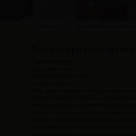
Главная
Блог
Хотите приятно провести в
Хотите приятно провес
Содержание
скрыть
1
Доступные сеансы
2
Индивидуальный подход
3
Комфорт в деталях
Тогда обратите внимание на предложение муж
SPA‑клуб для мужчин в Москве, созданный для 
перезагрузки после напряжённого ритма жизни. 
Каждая зона, каждая процедура и каждый элеме
отключиться от внешнего мира и сосредоточит
философию заботы о теле и внутреннем балансе,
конфиденциальность и высокий уровень сервис