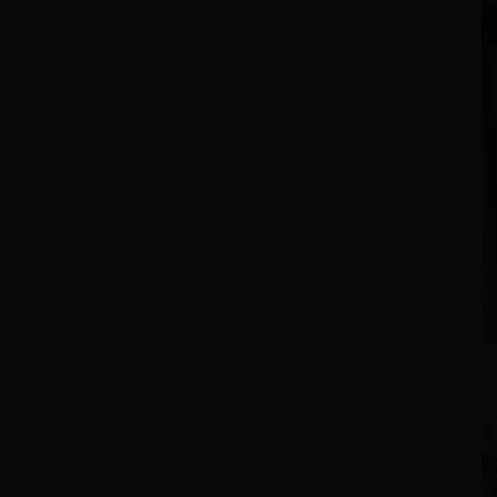
Г
В
В
Р
В
Г