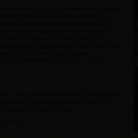
погружаются в атмосферу уюта и приватности. Интерьер
гкий свет, благородные оттенки, натуральные
кустика. Все пространство работает на одно – ощущение
М
ированы друг от друга, что позволяет сохранить
В
абиться без спешки, отвлечься от рабочих задач,
Р
 где время словно замедляется, при этом на эротический
В
зависит от длительности, типа программы,
Г
. На эротический массаж цена есть на сайте, все
аны с учетом мужской физиологии, уровня нагрузки и
ие мышечного напряжения, восстановление после
ионального состояния. Доступны:
Л
В
е программы;
Р
я;
В