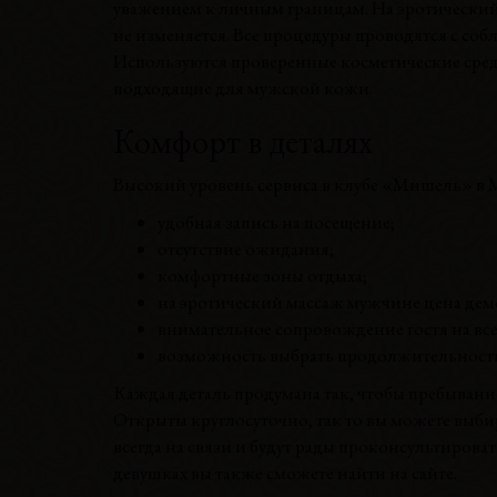
уважением к личным границам. На эротический м
не изменяется. Все процедуры проводятся с соб
Используются проверенные косметические сред
подходящие для мужской кожи.
Комфорт в деталях
Высокий уровень сервиса в клубе «Мишель» в М
удобная запись на посещение;
отсутствие ожидания;
комфортные зоны отдыха;
на эротический массаж мужчине цена дем
внимательное сопровождение гостя на всех
возможность выбрать продолжительность
Каждая деталь продумана так, чтобы пребыван
Открыты круглосуточно, так то вы можете выби
всегда на связи и будут рады проконсультирова
девушках вы также сможете найти на сайте.