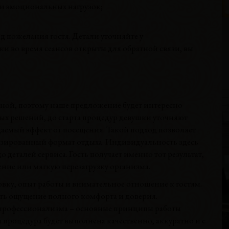
Г
и эмоциональных нагрузок;
 пожелания гостя. Детали уточняйте у
ки во время сеансов открыты для обратной связи, вы
М
В
пной, поэтому наше предложение будет интересно
Р
ых решений, до старта процедур девушки уточняют
В
даемый эффект от посещения. Такой подход позволяет
Г
зированный формат отдыха. Индивидуальность здесь
 деталей сервиса. Гость получает именно тот результат,
ение или мягкую перезагрузку организма.
ку, опыт работы и внимательное отношение к гостям.
дать ощущение полного комфорта и доверия.
 профессионализма – основные принципы работы
я процедура будет выполнена качественно, аккуратно и с
Е