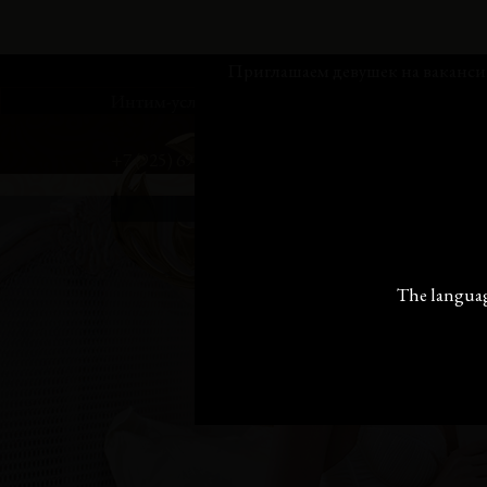
Приглашаем девушек на вакансию мастера эр
Интим-услуги не предоставляются!
Главная
+7 (925) 694-27-33
+7 (925) 694-27-33
показать телеф
The language