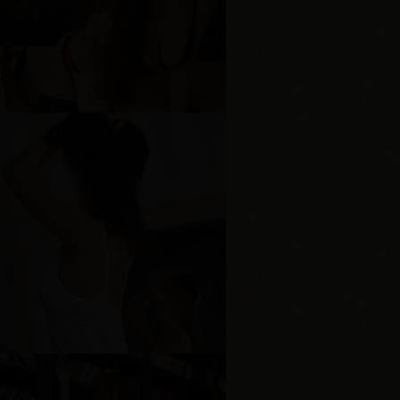
озраст
28
ост
180 см
ес
67 кг
рудь
2-й
аби
озраст
21
ост
175 см
ес
65 кг
рудь
3-й