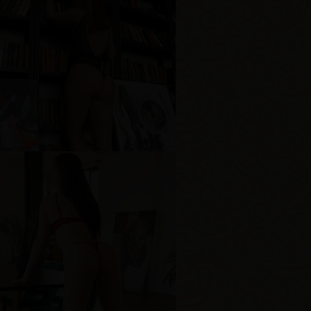
ената
озраст
23
ост
174 см
ес
57 кг
рудь
2-й
лиса
озраст
23
ост
171 см
ес
55 кг