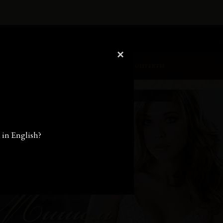
×
Блог
Гостевая
Вакансии
Контакты
Москва, Ташкентская улица, 18к1
u in English?