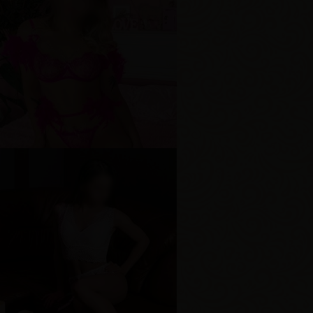
арина
озраст
29
ост
161 см
ес
59 кг
рудь
3-й
ика
озраст
23
ост
170 см
ес
65 кг