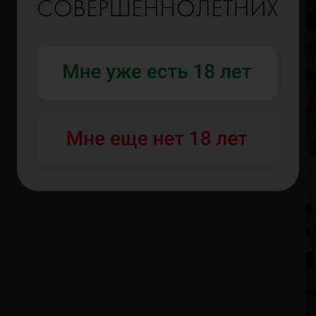
Р
В
Р
В
Г
А
В
Р
В