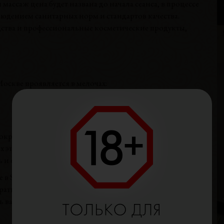
ассаж цена будет названа до начала сеанса, в процессе
В
людением санитарных норм и стандартов качества.
Р
ства и профессиональные косметические продукты,
В
Г
оскве проявляется в мелочах:
Г
ократичная;
В
 этапах визита;
Р
 и формат процедур.
В
ие в SPA было максимально приятным и расслабляющим.
Г
рать любое удобное время для визита. Администраторы
ть вас. Информацию о работе клуба, программах,