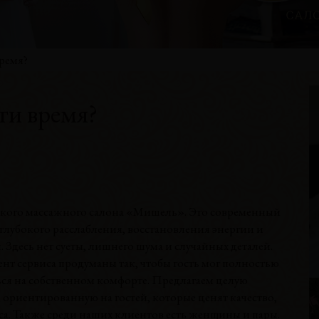
ремя?
ти время?
ского массажного салона «Мишель». Это современный
глубокого расслабления, восстановления энергии и
Здесь нет суеты, лишнего шума и случайных деталей.
нт сервиса продуманы так, чтобы гость мог полностью
ься на собственном комфорте. Предлагаем целую
 ориентированную на гостей, которые ценят качество,
а. Также среди наших клиентов есть женщины и пары.