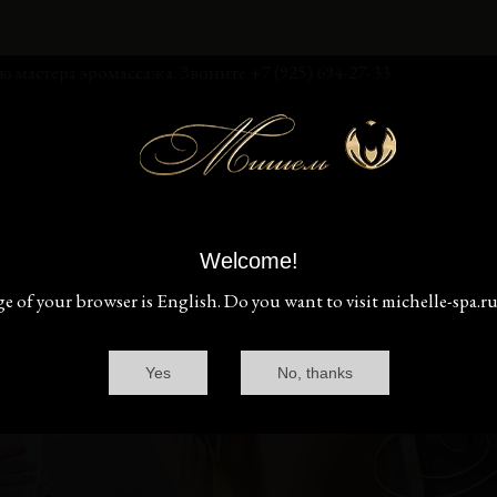
омассажа. Звоните +7 (925) 694-27-33
Девушки
Акции и цены
Расписание
Интерьеры
он
Ташкентская улица, 18к1
круглосуточно
Схема проезда
Welcome!
 of your browser is English. Do you want to visit michelle-spa.r
Yes
No, thanks