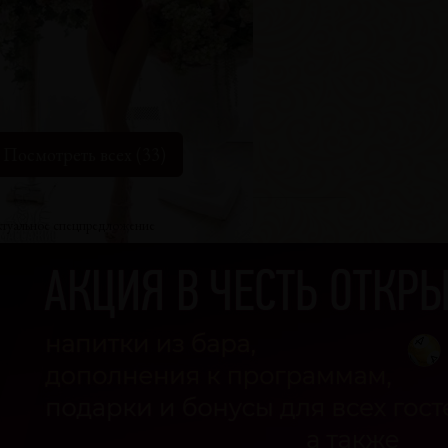
лена
озраст
19
ост
153 см
ес
54 кг
рудь
1-й
Посмотреть всех (33)
туальное спецпредложение
аша
озраст
26
ост
165 см
ес
50 кг
рудь
3-й