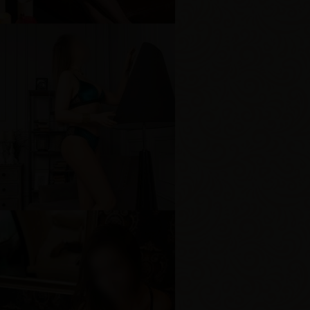
рудь
2-й
ира
озраст
28
ост
160 см
ес
50 кг
рудь
2-й
сения