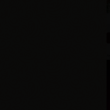
Е
В
Р
В
Г
Ак
Д
В
Р
В
Г