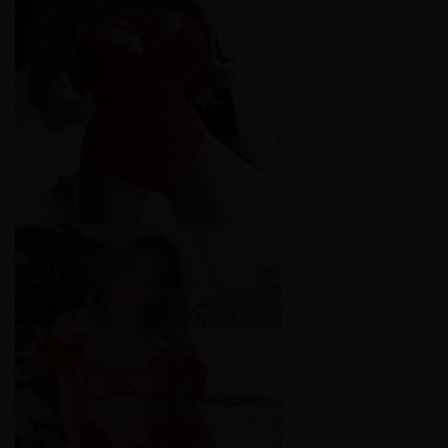
Марина
Возраст
29
Рост
161 см
Вес
59 кг
Грудь
3-й