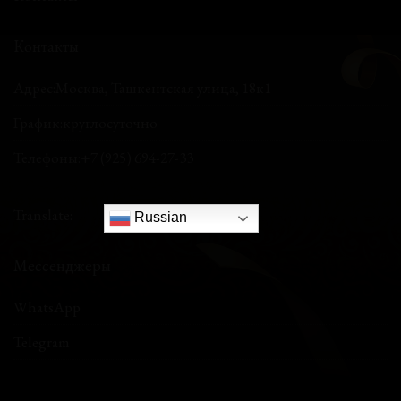
Контакты
Адрес:
Москва, Ташкентская улица, 18к1
График:
круглосуточно
Телефоны:
+7 (925) 694-27-33
Translate:
Russian
Мессенджеры
WhatsApp
Telegram