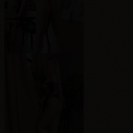
Рост
171 см
Вес
55 кг
Грудь
2-й
Варвара
Возраст
19
Рост
167 см
Вес
59 кг
Грудь
2-й