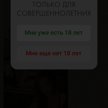
Мира
Возраст
28
Рост
160 см
Вес
50 кг
Грудь
2-й
Есения
Возраст
28
Рост
180 см
Вес
67 кг