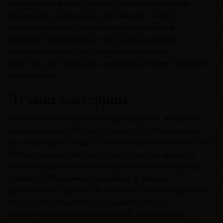
погружение в релакс. Они открывают новые грани
прекрасного, наслаждаясь стройными телами
прекрасных нимф. Салон эротического массажа
предлагает неповторимые шоу в виде стриптиза,
приватных танцев, они радуют имитациями,
возможностью забыться и погрузиться в мир нирваны и
наслаждения.
Лучшие мастерицы
В онлайн режиме можно выбрать девушку, исходя из
анкетных данных. Всегда есть шанс изучить ее данные,
просмотрев фото, видео. Спа салон эротического массажа
«Мишель» даст шанс выбрать красотку, опираясь на
личные предпочтения. Некоторые выбирают стройных
брюнеток, блондинок с пышными формами,
рыжеволосых красавиц. Все зависит от разных факторов,
но не стоит только читать отзывы тех, кто уже
воспользовался услугами красавиц. Лучше самому