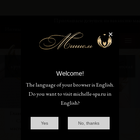
Приглашаем девушек на вакансию мастера эром
Интим-услуги не предоставляются!
×
+7 (925) 694-27-33
+7 (925) 694-27-33
Ташкентская улица, 18к1
круглосуточно
Схема проезда
Москва, Ташкентская
Welcome!
улица, 18к1
The language of your browser is English.
Do you want to visit michelle-spa.ru in
English?
Главная
Блог
Салон эромассажа «Мишель» от лучших
Yes
No, thanks
мастериц