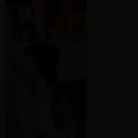
Грудь
2-й
Габи
Возраст
21
Рост
175 см
Вес
65 кг
Грудь
3-й