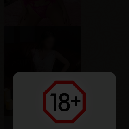
Лика
Возраст
23
Рост
170 см
Вес
65 кг
Грудь
2-й