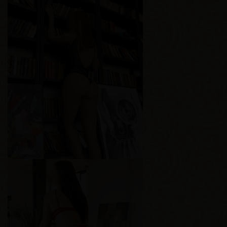
Рената
Возраст
23
Рост
174 см
Вес
57 кг
Грудь
2-й
Алиса
Возраст
23