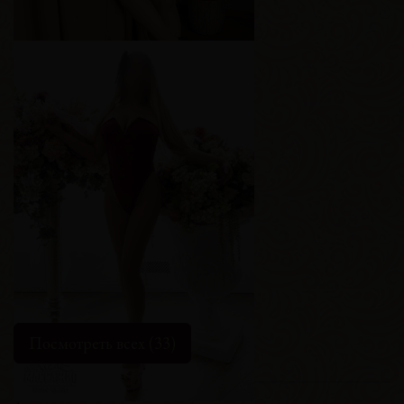
Елена
Возраст
19
Рост
153 см
Вес
54 кг
Грудь
1-й
Посмотреть всех (33)