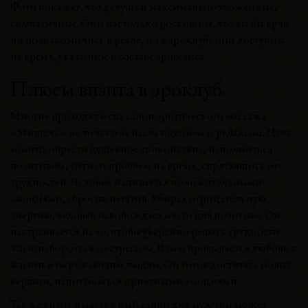
Фото покажет, что девушки максимально ухоженные,
симпатичные. Они настолько роскошны, что вы бы вряд
ли познакомились в реале, но в эроклубе они доступны
на время, указанное в составе эросеанса.
Плюсы визита в эроклуб
Многие приходят в спа салон эротического массажа
«Мишель» не только за наслаждением и релаксом. Цель
многих обрести душевное спокойствие, наполниться
позитивом, уйти от проблем на время, спрятавшись от
трудностей. Человек напивается положительными
эмоциями, сбросив негатив. Убирая отрицательную
энергию, человек освобождает место для позитива. Он
настраивается на то, чтобы уверенно решать трудности
жизни, бороться со стрессом. В нем просыпается любовь к
жизни и окружающим людям. Он готов достигать новых
вершин, напитываться приятными эмоциями.
Также визит в массажный салон для мужчин может