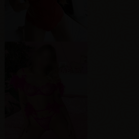
Марина
Возраст
29
Рост
161 см
Вес
59 кг
Грудь
3-й