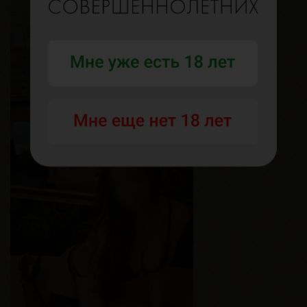
Рост
160 см
Вес
50 кг
Грудь
2-й
Есения
Возраст
28
Рост
180 см
Вес
67 кг
Грудь
2-й