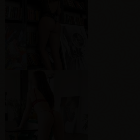
Рената
Возраст
23
Рост
174 см
Вес
57 кг
Грудь
2-й
Алиса
Возраст
23
Рост
171 см
Вес
55 кг
Грудь
2-й