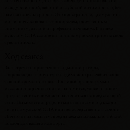
заключается в том, что здесь соблюден тонкий баланс
между эстетикой, заботой и глубокой интимностью, без
намека на вульгарность. Это пространство, где мужчина
может почувствовать себя королем, окруженным
вниманием, лаской и профессионализмом. В нашем
мужском СПА салоне вы по-новому посмотрите на свою
чувственность.
Ход сеанса
Вас встречают приветливые администраторы,
сопровождая в зону отдыха, где можно расслабиться за
чашкой ароматного чая. После выбора программы
массажистка деликатно познакомится, узнает о ваших
предпочтениях и поможет настроиться на предстоящий
сеанс. Вы можете определиться с нюансами отдыха до
визита в мужской СПА или непосредственно в салоне.
Ничего не навязываем, предлагаем максимально гибкий
подход для вашего комфорта.