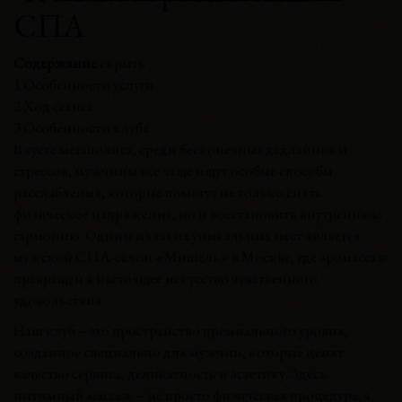
СПА
Содержание
скрыть
1
Особенности услуги
2
Ход сеанса
3
Особенности клуба
В суете мегаполиса, среди бесконечных дедлайнов и
стрессов, мужчины все чаще ищут особые способы
расслабления, которые помогут не только снять
физическое напряжение, но и восстановить внутреннюю
гармонию. Одним из таких уникальных мест является
мужской СПА-салон «Мишель» в Москве, где эромассаж
превращен в настоящее искусство чувственного
удовольствия.
Наш клуб – это пространство премиального уровня,
созданное специально для мужчин, которые ценят
качество сервиса, деликатность и эстетику. Здесь
интимный массаж – не просто физическая процедура, а