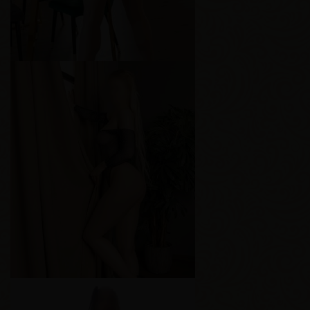
Варвара
Возраст
19
Рост
167 см
Вес
59 кг
Грудь
2-й