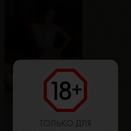
Лика
Возраст
23
Рост
170 см
Вес
65 кг
Грудь
2-й
Мира
Возраст
28