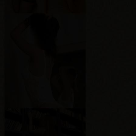
Габи
Возраст
21
Рост
175 см
Вес
65 кг
Грудь
3-й