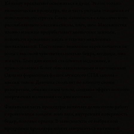
Клиенту предлагают освежиться в душе. Это не только
гигиеническая процедура, но и часть ритуала очищения от
повседневного стресса. Сеанс начинается с классического
расслабляющего массажа спины, плеч, шеи. Массажистка
плавно и нежно прорабатывает мышечные зажимы,
используя ароматные масла и технику медленных
поглаживаний. Постепенно внимание переключается на
зоны с высокой чувствительностью: бедра, ягодицы, низ
живота. Темп движений становится медленнее, а
прикосновения более обволакивающими и интимными.
Одна из фирменных фишек мужского СПА салона –
массаж телом. Девушка скользит по клиенту своим
разогретым, обнаженным телом, создавая эффект полного
погружения и слияния с ее движениями.
Финальная часть процедуры включает деликатную работу
с эрогенными зонами: зона паха, внутренняя поверхность
бедер, половые органы. В зависимости от выбранной
программы процедура может завершиться интимной