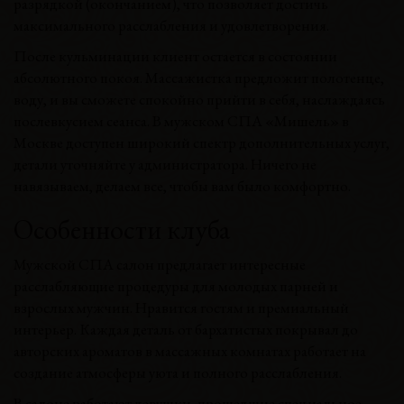
разрядкой (окончанием), что позволяет достичь
максимального расслабления и удовлетворения.
После кульминации клиент остается в состоянии
абсолютного покоя. Массажистка предложит полотенце,
воду, и вы сможете спокойно прийти в себя, наслаждаясь
послевкусием сеанса. В мужском СПА «Мишель» в
Москве доступен широкий спектр дополнительных услуг,
детали уточняйте у администратора. Ничего не
навязываем, делаем все, чтобы вам было комфортно.
Особенности клуба
Мужской СПА салон предлагает интересные
расслабляющие процедуры для молодых парней и
взрослых мужчин. Нравится гостям и премиальный
интерьер. Каждая деталь от бархатистых покрывал до
авторских ароматов в массажных комнатах работает на
создание атмосферы уюта и полного расслабления.
В салоне работают девушки, прошедшие специальное